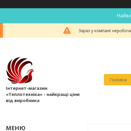
Найви
Зараз у компанії неробоч
Головна
Інтернет-магазин
«Теплотехніка» - найкращі ціни
від виробника