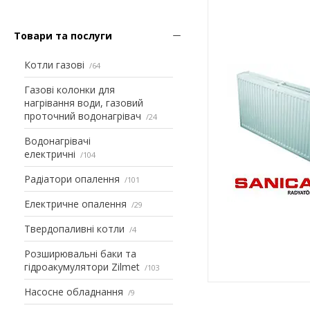
Товари та послуги
Котли газові
64
Газові колонки для
нагрівання води, газовий
проточний водонагрівач
24
Водонагрівачі
електричні
104
Радіатори опалення
101
Електричне опалення
29
Твердопаливні котли
4
Розширювальні баки та
гідроакумулятори Zilmet
103
Насосне обладнання
9