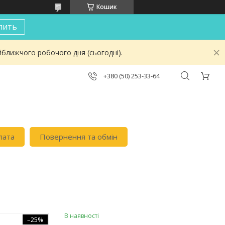
Кошик
пить
йближчого робочого дня (сьогодні).
+380 (50) 253-33-64
лата
Повернення та обмін
В наявності
–25%