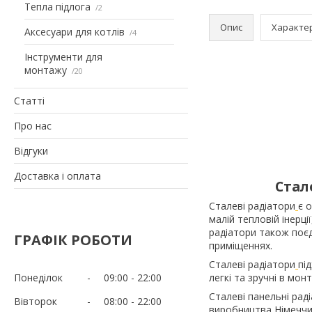
Тепла підлога
2
Опис
Характе
Аксесуари для котлів
4
Інструменти для
монтажу
20
Статті
Про нас
Відгуки
Доставка і оплата
Стал
Сталеві радіатори
є 
малій тепловій інерці
радіатори також поєд
ГРАФІК РОБОТИ
приміщеннях.
Сталеві радіатори
пі
Понеділок
09:00
22:00
легкі та зручні в монт
Сталеві панельні рад
Вівторок
08:00
22:00
виробництва Німеччи