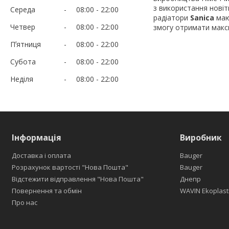
з використання новітн
Середа
08:00
22:00
радіатори
Sanica
маю
Четвер
08:00
22:00
змогу отримати макс
Пʼятниця
08:00
22:00
Субота
08:00
22:00
Неділя
08:00
22:00
Інформація
Виробник
Доставка і оплата
Bauger
Розрахунок вартості "Нова Пошта"
Bauger
Відстежити відправлення "Нова Пошта"
Днепр
Повернення та обмін
WAVIN Ekoplast
Про нас