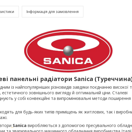
ристики
Інформація для замовлення
еві панельні радіатори Sanica (Туреччина
одним із найпопулярніших різновидів завдяки поєднанню високої т
ї, естетичного зовнішнього вигляду й оптимальній ціни. Сталеві
нують у собі конвекційні та випромінювальні методи поширення
дходять для будь-яких типів приміщень як житлових, так і виробн
ажі.
іатори
Sanica
виробляються з допомогою пресувального облад
ни та зварювального машинного обладнання виробництва Італії