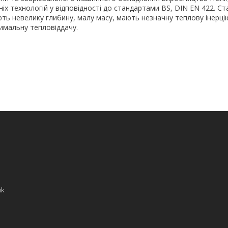
іх технологій у відповідності до стандартами BS, DIN EN 422. Ст
ть невелику глибину, малу масу, мають незначну теплову інерці
имальну тепловіддачу.
ik