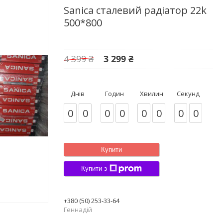
Sanica сталевий радіатор 22k
500*800
4 399 ₴
3 299 ₴
Днів
Годин
Хвилин
Секунд
0
0
0
0
0
0
0
0
Купити
Купити з
+380 (50) 253-33-64
Геннадій