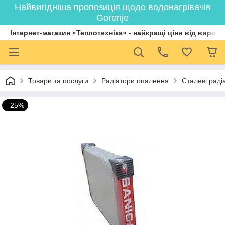
Найвигідніша пропозиція щодо водонагрівачів
Gorenje
Інтернет-магазин «Теплотехніка» - найкращі ціни від вироб
Товари та послуги
Радіатори опалення
Сталеві раді
–25%