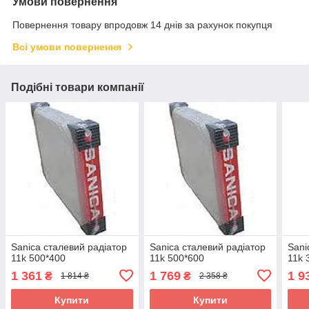
Умови повернення
Повернення товару впродовж 14 днів за рахунок покупця
Всі умови повернення
Подібні товари компанії
Sanica сталевий радіатор
Sanica сталевий радіатор
Sani
11k 500*400
11k 500*600
11k 
1 361
1 769
1 9
₴
₴
1 814 ₴
2 358 ₴
Купити
Купити