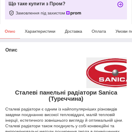
Що таке купити з Пром?
Замовлення під захистом
Опис
Характеристики
Доставка
Оплата
Умови п
Опис
Сталеві панельні радіатори Sanica
(Туреччина)
Сталеві радіатори
є одним із найпопулярніших різновидів
завдяки поєднанню високої тепловіддачі, малій тепловій
інерції, естетичного зовнішнього вигляду й оптимальній ціни.
Сталеві радіатори також поєднують у собі конвекційні та
випромінювальні методи поширення тепла в приміщеннях.