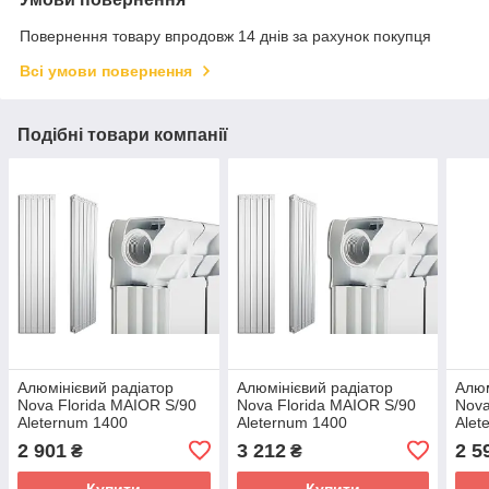
Повернення товару впродовж 14 днів за рахунок покупця
Всі умови повернення
Подібні товари компанії
Алюмінієвий радіатор
Алюмінієвий радіатор
Алюм
Nova Florida MAIOR S/90
Nova Florida MAIOR S/90
Nova
Aleternum 1400
Aleternum 1400
Alet
2 901
3 212
2 5
₴
₴
Купити
Купити