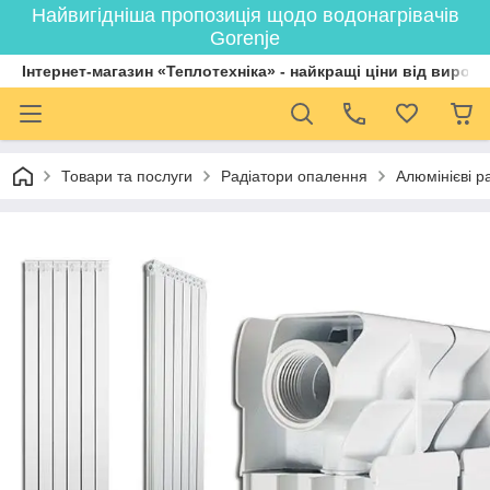
Найвигідніша пропозиція щодо водонагрівачів
Gorenje
Інтернет-магазин «Теплотехніка» - найкращі ціни від вироб
Товари та послуги
Радіатори опалення
Алюмінієві р