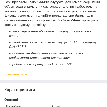
Розширювальні баки
Cal-Pro
слугують для компенсації зміни
об'єму води в замкнутих системах опалення і забезпечення
постійного тиску, допомагають знизити енергоспоживання.
Широка асортиментна лінійка представлена баками для
систем опалення різних розмірів. Усі баки
Zilmet
проходять
повну заводську перевірку.
завальцьований або зварний корпус з вуглецевої
сталі
мембрана з синтетичного каучуку SBR стандарту
DIN 4807-3
додаткове фарбування стійким епоксидно-
поліефірним порошковим покриттям
робоча температура від −10 до +99°С
Приховати
Характеристики
Основні
Виробник
Zilmet