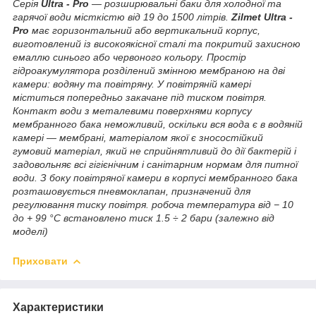
Серія
Ultra - Pro
— розширювальні баки для холодної та
гарячої води місткістю від 19 до 1500 літрів.
Zilmet Ultra -
Pro
має горизонтальний або вертикальний корпус,
виготовлений із високоякісної сталі та покритий захисною
емаллю синього або червоного кольору. Простір
гідроакумулятора розділений змінною мембраною на дві
камери: водяну та повітряну. У повітряній камері
міститься попередньо закачане під тиском повітря.
Контакт води з металевими поверхнями корпусу
мембранного бака неможливий, оскільки вся вода є в водяній
камері — мембрані, матеріалом якої є зносостійкий
гумовий матеріал, який не сприйнятливий до дії бактерій і
задовольняє всі гігієнічним і санітарним нормам для питної
води. З боку повітряної камери в корпусі мембранного бака
розташовується пневмоклапан, призначений для
регулювання тиску повітря. робоча температура від − 10
до + 99 °C встановлено тиск 1.5 ÷ 2 бари (залежно від
моделі)
Приховати
Характеристики