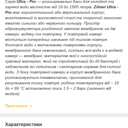
Серія
Ultra - Pro
— розширювальні баки для холодної та
гарячої води місткістю від 19 до 1500 літрів.
Zilmet Ultra -
Pro
має горизонтальний або вертикальний корпус,
виготовлений із високоякісної сталі та покритий захисною
емаллю синього або червоного кольору. Простір
гідроакумулятора розділений змінною мембраною на дві
камери: водяну та повітряну. У повітряній камері
міститься попередньо закачане під тиском повітря.
Контакт води з металевими поверхнями корпусу
мембранного бака неможливий, оскільки вся вода є в водяній
камері — мембрані, матеріалом якої є зносостійкий
гумовий матеріал, який не сприйнятливий до дії бактерій і
задовольняє всі гігієнічним і санітарним нормам для питної
води. З боку повітряної камери в корпусі мембранного бака
розташовується пневмоклапан, призначений для
регулювання тиску повітря. робоча температура від − 10
до + 99 °C встановлено тиск 1.5 ÷ 2 бари (залежно від
моделі)
Приховати
Характеристики