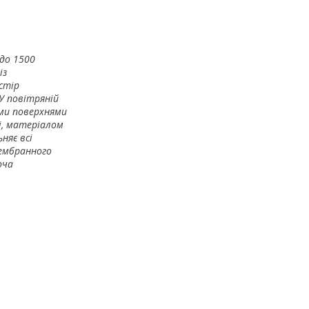
 до 1500
із
стір
У повітряній
ими поверхнями
і, матеріалом
няє всі
мембранного
оча