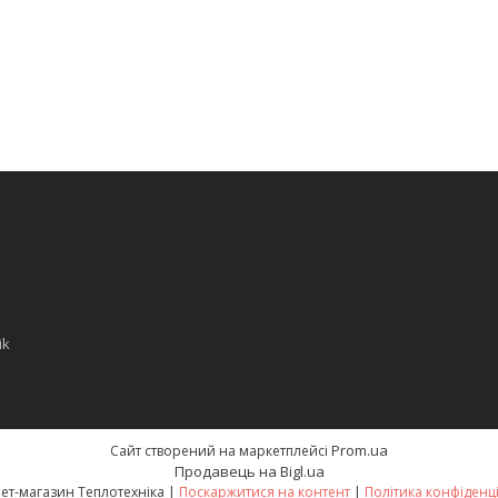
ik
Prom.ua
Сайт створений на маркетплейсі
Продавець на Bigl.ua
Інтернет-магазин Теплотехніка |
Поскаржитися на контент
|
Політика конфіденц