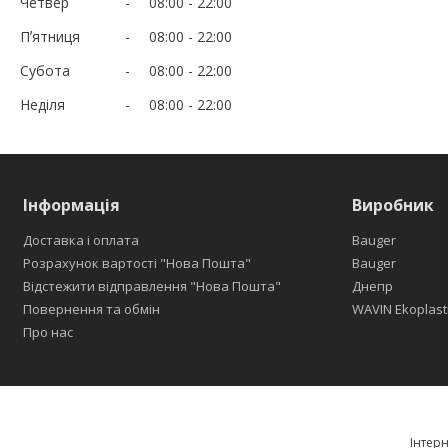
Четвер
08:00
22:00
Пʼятниця
08:00
22:00
Субота
08:00
22:00
Неділя
08:00
22:00
Інформація
Виробник
Доставка і оплата
Bauger
Розрахунок вартості "Нова Пошта"
Bauger
Відстежити відправлення "Нова Пошта"
Днепр
Повернення та обмін
WAVIN Ekoplast
Про нас