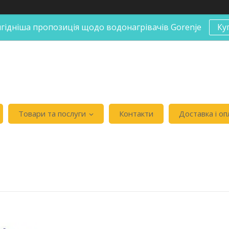
гідніша пропозиція щодо водонагрівачів Gorenje
Ку
Товари та послуги
Контакти
Доставка і оп