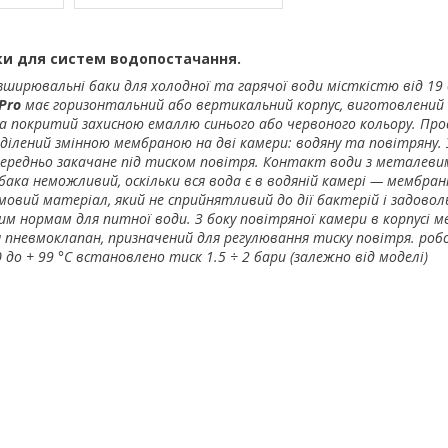
и для систем водопостачання.
зширювальні баки для холодної та гарячої води місткістю від 19
 Pro
має горизонтальний або вертикальний корпус, виготовлений 
та покритий захисною емаллю синього або червоного кольору. Про
ділений змінною мембраною на дві камери: водяну та повітряну. 
передньо закачане під тиском повітря. Контакт води з металев
бака неможливий, оскільки вся вода є в водяній камері — мембран
умовий матеріал, який не сприйнятливий до дії бактерій і задоволь
рним нормам для питної води. З боку повітряної камери в корпусі 
 пневмоклапан, призначений для регулювання тиску повітря. роб
до + 99 °C встановлено тиск 1.5 ÷ 2 бари (залежно від моделі)