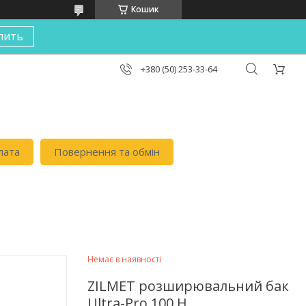
Кошик
пить
+380 (50) 253-33-64
лата
Повернення та обмін
Немає в наявності
ZILMET розширювальний бак
Ultra-Pro 100 H