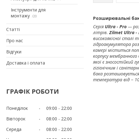
Інструменти для
монтажу
20
Розширювальні бак
Серія
Ultra - Pro
— ро
Статті
літрів.
Zilmet Ultra -
високоякісної сталі 
Про нас
гідроакумулятора роз
камері міститься по
Відгуки
корпусу мембранного 
якої є зносостійкий г
Доставка і оплата
гігієнічним і саніта
бака розташовується
температура від − 10 
ГРАФІК РОБОТИ
Понеділок
09:00
22:00
Вівторок
08:00
22:00
Середа
08:00
22:00