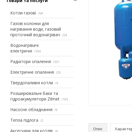
Товари та послуги
Котли газові
64
Газові колонки для
нагрівання води, газовий
проточний водонагрівач
24
Водонагрівачі
електричні
104
Радіатори опалення
101
Електричне опалення
29
Твердопаливні котли
4
Розширювальні баки та
гідроакумулятори Zilmet
103
Насосне обладнання
9
Тепла підлога
2
Опис
Характе
Аксесуари для котлів
4