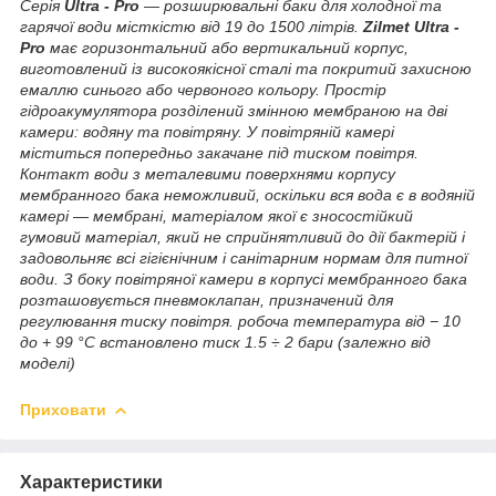
Серія
Ultra - Pro
— розширювальні баки для холодної та
гарячої води місткістю від 19 до 1500 літрів.
Zilmet Ultra -
Pro
має горизонтальний або вертикальний корпус,
виготовлений із високоякісної сталі та покритий захисною
емаллю синього або червоного кольору. Простір
гідроакумулятора розділений змінною мембраною на дві
камери: водяну та повітряну. У повітряній камері
міститься попередньо закачане під тиском повітря.
Контакт води з металевими поверхнями корпусу
мембранного бака неможливий, оскільки вся вода є в водяній
камері — мембрані, матеріалом якої є зносостійкий
гумовий матеріал, який не сприйнятливий до дії бактерій і
задовольняє всі гігієнічним і санітарним нормам для питної
води. З боку повітряної камери в корпусі мембранного бака
розташовується пневмоклапан, призначений для
регулювання тиску повітря. робоча температура від − 10
до + 99 °C встановлено тиск 1.5 ÷ 2 бари (залежно від
моделі)
Приховати
Характеристики