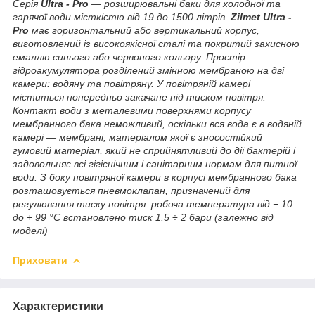
Серія
Ultra - Pro
— розширювальні баки для холодної та
гарячої води місткістю від 19 до 1500 літрів.
Zilmet Ultra -
Pro
має горизонтальний або вертикальний корпус,
виготовлений із високоякісної сталі та покритий захисною
емаллю синього або червоного кольору. Простір
гідроакумулятора розділений змінною мембраною на дві
камери: водяну та повітряну. У повітряній камері
міститься попередньо закачане під тиском повітря.
Контакт води з металевими поверхнями корпусу
мембранного бака неможливий, оскільки вся вода є в водяній
камері — мембрані, матеріалом якої є зносостійкий
гумовий матеріал, який не сприйнятливий до дії бактерій і
задовольняє всі гігієнічним і санітарним нормам для питної
води. З боку повітряної камери в корпусі мембранного бака
розташовується пневмоклапан, призначений для
регулювання тиску повітря. робоча температура від − 10
до + 99 °C встановлено тиск 1.5 ÷ 2 бари (залежно від
моделі)
Приховати
Характеристики