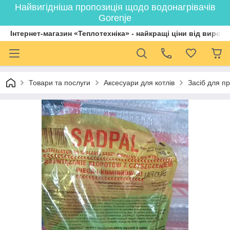
Найвигідніша пропозиція щодо водонагрівачів
Gorenje
Інтернет-магазин «Теплотехніка» - найкращі ціни від вироб
Товари та послуги
Аксесуари для котлів
Засіб для пр