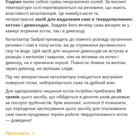
Садпал
являє собою суміш неорганічних солей. За високої
температури солі перетворюються на речовини, що мають
властивості каталізаторів. Це невибухчасте та
непристрасне
засіб для видалення сажі в твердопаливних
котлах і димоходах.
Завдяки його впливу сажа вигоряє як у
камері згоряння котла, так і в димоході.
Каталізатор Sadpal призводить до повного розпаду органічних
речовин і сажі в топці котла, аж до отримання вуглекислого
газу та води. Цей засіб для чищення димоходів не вступає в
реакцію з металом і чавуном, ніяк не впливає на котел і
димохід, не є причиною корозії. Повністю блякне та вилітає
через димохід, не залишає слідів.
Під час використання каталізатора очищається внутрішня
поверхня топки, нейтралізується сажа та дрібний кокс.
Для одноразового чищення котла потрібно приблизно
30
грамів
цього засобу, що обійдеться в десятки разів дешевше
за послуги трубочистів. Крім економії, хотілося б позначити,
що періодичне застосування цього засобу для спалювання
сажі також продовжує термін роботи твердопаливного котла
— доведено!
Приховати