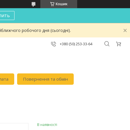
Кошик
пить
йближчого робочого дня (сьогодні).
+380 (50) 253-33-64
лата
Повернення та обмін
В наявності