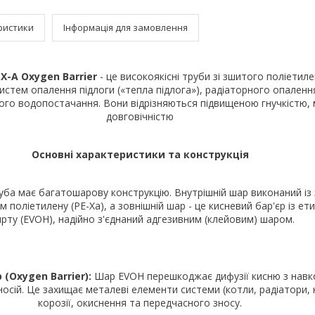
ристики
Інформація для замовлення
X-A Oxygen Barrier
- це високоякісні труби зі зшитого поліетиле
истем опалення підлоги («тепла підлога»), радіаторного опаленн
ого водопостачання. Вони відрізняються підвищеною гнучкістю, 
довговічністю
Основні характеристики та конструкція
ба має багатошарову конструкцію. Внутрішній шар виконаний із
поліетилену (PE-Xa), а зовнішній шар - це кисневий бар'єр із ет
ирту (EVOH), надійно з'єднаний адгезивним (клейовим) шаром.
(Oxygen Barrier):
Шар EVOH перешкоджає дифузії кисню з нав
осій. Це захищає металеві елементи системи (котли, радіатори, 
корозії, окиснення та передчасного зносу.