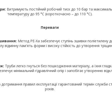
три:
Витримують постійний робочий тиск до 10 бар та максимал
температуру до 95 °C (короткочасно – до 110 °C).
Переваги
шивання:
Метод PE-Xa забезпечує ступінь зшивки поліетилену д
лу відмінну пам'ять форми і високу стійкість до утворення тріщин
аж:
Труби легко гнуться без пошкодження матеріалу, а їхня гладк
зпечує мінімальний гідравлічний опір і запобігає утворенню відк
 дотримання правил експлуатації гарантований термін служби с
років.