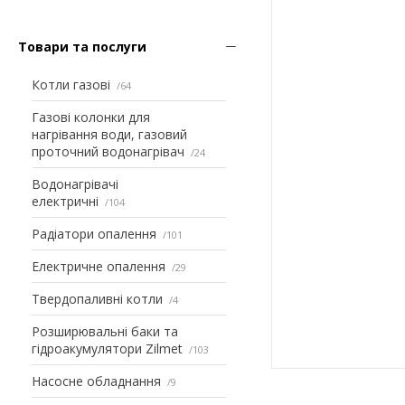
Товари та послуги
Котли газові
64
Газові колонки для
нагрівання води, газовий
проточний водонагрівач
24
Водонагрівачі
електричні
104
Радіатори опалення
101
Електричне опалення
29
Твердопаливні котли
4
Розширювальні баки та
гідроакумулятори Zilmet
103
Насосне обладнання
9