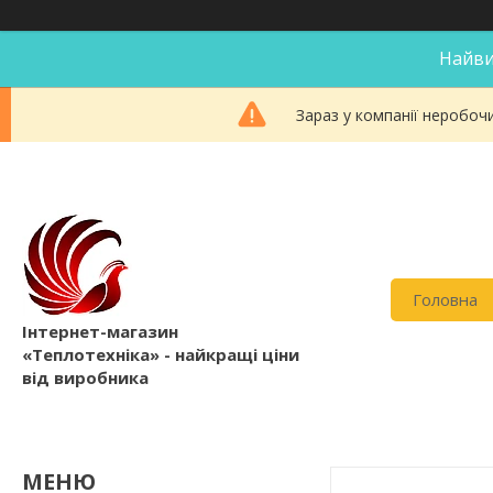
Найви
Зараз у компанії неробоч
Головна
Інтернет-магазин
«Теплотехніка» - найкращі ціни
від виробника