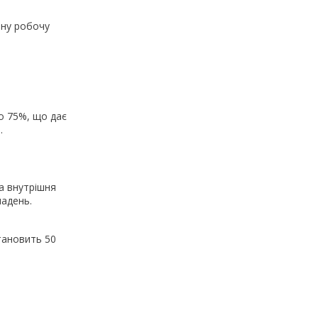
ьну робочу
о 75%, що дає
.
а внутрішня
ладень.
тановить 50