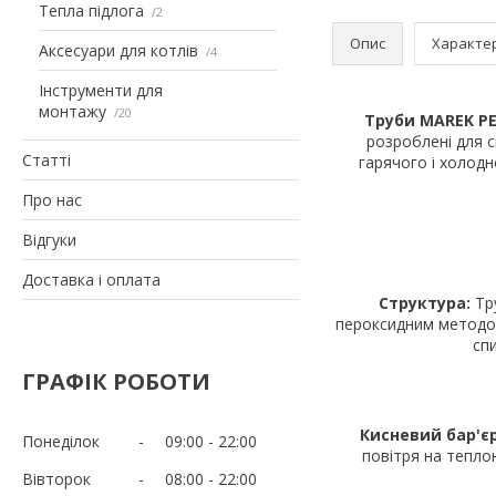
Тепла підлога
2
Опис
Характе
Аксесуари для котлів
4
Інструменти для
монтажу
20
Труби MAREK PE
розроблені для с
Статті
гарячого і холодн
Про нас
Відгуки
Доставка і оплата
Структура:
Тру
пероксидним методом 
сп
ГРАФІК РОБОТИ
Кисневий бар'єр 
Понеділок
09:00
22:00
повітря на теплон
Вівторок
08:00
22:00