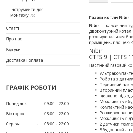
Інструменти для
монтажу
20
Газові котли Nibir
Nibir
— класичний ту
Статті
Двоконтурний котел
розширювальним бако
Про нас
приміщень, площею 40
Відгуки
Nibir
CTFS 9 | CTFS 1
Доставка і оплата
Настінний газовий к
Ультракомпактні
Робота з датчик
Первинний алюм
ГРАФІК РОБОТИ
Вторинний пласт
Ідеально підход
Можливість вбуд
Понеділок
09:00
22:00
Компактний нас
Розширювальний 
Вівторок
08:00
22:00
Можливість під'
Середа
08:00
22:00
2 датчики темпе
Вбудований авт