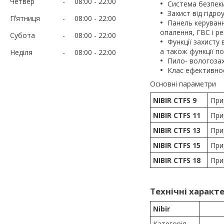
Четвер
08:00
22:00
Система безпек
Захист від гідро
Пʼятниця
08:00
22:00
Панель керуванн
опалення, ГВС і р
Субота
08:00
22:00
Функції захисту
а також функції п
Неділя
08:00
22:00
Пило- вологоза
Клас ефективнос
Основні параметри
NIBIR CTFS 9
При
NIBIR CTFS 11
При
NIBIR CTFS 13
При
NIBIR CTFS 15
При
NIBIR CTFS 18
При
Технічні характе
Nibir
Категорія