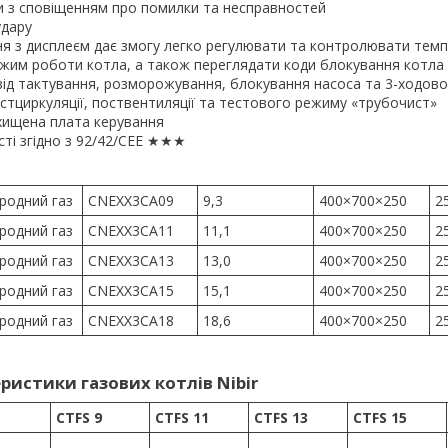
и з сповіщенням про помилки та несправностей
удару
я з дисплеєм дає змогу легко регулювати та контролювати тем
ежим роботи котла, а також переглядати коди блокування котла
 від тактування, розморожування, блокування насоса та 3-ходово
остциркуляції, поствентиляції та тестового режиму «трубочист»
хищена плата керування
ті згідно з 92/42/CEE ★★★
родний газ
CNEXX3CA09
9,3
400×700×250
2
родний газ
CNEXX3CA11
11,1
400×700×250
2
родний газ
CNEXX3CA13
13,0
400×700×250
2
родний газ
CNEXX3CA15
15,1
400×700×250
2
родний газ
CNEXX3CA18
18,6
400×700×250
2
ристики газових котлів Nibir
CTFS 9
CTFS 11
CTFS 13
CTFS 15