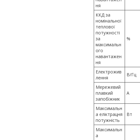
ня
ККД за
номінальної
теплової
потужності
за
%
максимальн
ого
навантажен
ня
Електрожив
В/Гц
лення
Мережевий
плавкий
А
запобіжник
Максимальн
а еліктрацня
Вт
потужність
Максимальн
а