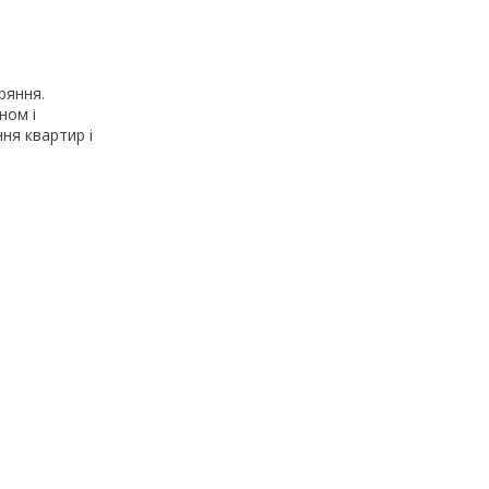
ряння.
ном і
ня квартир і