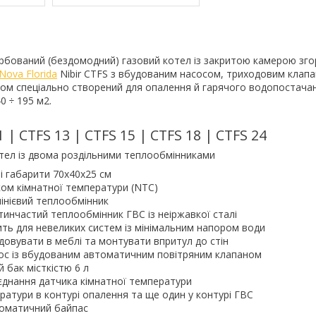
рбований (бездомодний) газовий котел із закритою камерою зго
Nova Florida
Nibir CTFS з вбудованим насосом, триходовим клапа
м спеціально створений для опалення й гарячого водопостачан
 ÷ 195 м2.
1 | CTFS 13 | CTFS 15 | CTFS 18 | CTFS 24
отел із двома роздільними теплообмінниками
 габарити 70х40х25 см
ом кімнатної температури (NTC)
інієвий теплообмінник
инчастий теплообмінник ГВС із неіржавкої сталі
ить для невеликих систем із мінімальним напором води
овувати в меблі та монтувати впритул до стін
ос із вбудованим автоматичним повітряним клапаном
бак місткістю 6 л
єднання датчика кімнатної температури
ратури в контурі опалення та ще один у контурі ГВС
оматичний байпас