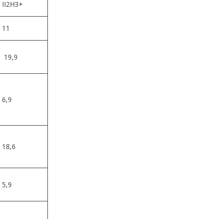
II2НЗ+
11
19,9
6,9
18,6
5,9