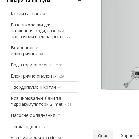
Товари та послуги
Котли газові
64
Газові колонки для
нагрівання води, газовий
проточний водонагрівач
24
Водонагрівачі
електричні
104
Радіатори опалення
101
Електричне опалення
29
Твердопаливні котли
4
Розширювальні баки та
гідроакумулятори Zilmet
103
Насосне обладнання
9
Тепла підлога
2
Опис
Характе
Аксесуари для котлів
4