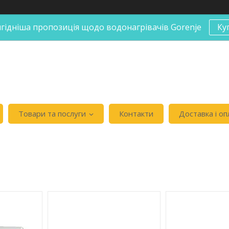
гідніша пропозиція щодо водонагрівачів Gorenje
Ку
Товари та послуги
Контакти
Доставка і оп