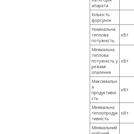
апарата
Кількість
форсунок
Номінальна
теплова
кВт
потужність
Мінімальна
теплова
потужність у
кВт
режимі
опалення
Максимальн
а
кВт
продуктивні
сть
Мінімальна
теплопродук
кВт
тивність
Мінімальний
робочий