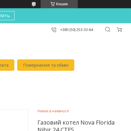
Кошик
пить
+380 (50) 253-33-64
лата
Повернення та обмін
Немає в наявності
Газовий котел Nova Florida
Nibir 24 CTFS