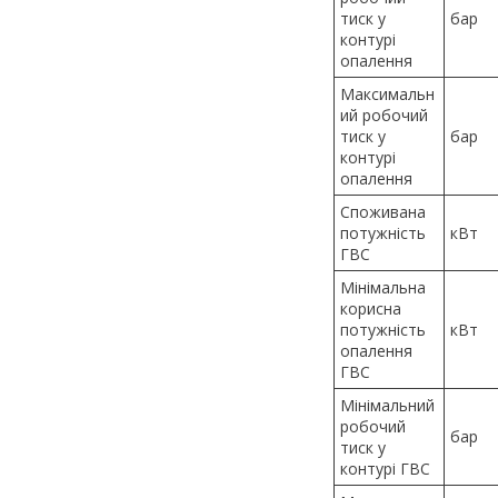
тиск у
бар
контурі
опалення
Максимальн
ий робочий
тиск у
бар
контурі
опалення
Споживана
потужність
кВт
ГВС
Мінімальна
корисна
потужність
кВт
опалення
ГВС
Мінімальний
робочий
бар
тиск у
контурі ГВС