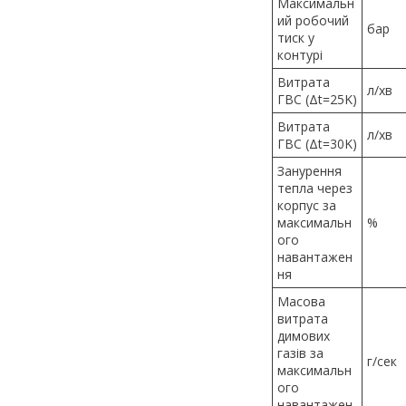
Максимальн
ий робочий
бар
тиск у
контурі
Витрата
л/хв
ГВС (Δt=25K)
Витрата
л/хв
ГВС (Δt=30K)
Занурення
тепла через
корпус за
максимальн
%
ого
навантажен
ня
Масова
витрата
димових
газів за
г/сек
максимальн
ого
навантажен