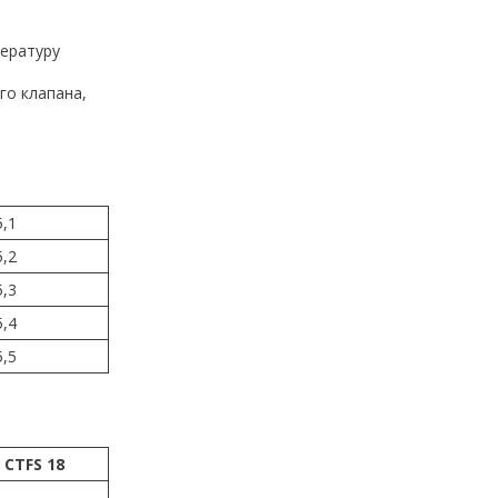
пературу
го клапана,
5,1
5,2
5,3
5,4
5,5
CTFS 18