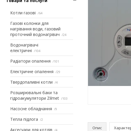
Товари та послуги
Котли газові
64
Газові колонки для
нагрівання води, газовий
проточний водонагрівач
24
Водонагрівачі
електричні
104
Радіатори опалення
101
Електричне опалення
29
Твердопаливні котли
4
Розширювальні баки та
гідроакумулятори Zilmet
103
Насосне обладнання
9
Тепла підлога
2
Опис
Характе
Аксесуари для котлів
4