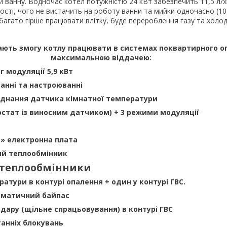
 ванну. Водночас котел потужністю 24 кВт забезпечить 11,5 л/х
сті, чого не вистачить на роботу ванни та мийки одночасно (10 +
багато гірше працювати влітку, буде перероблення газу та холод
ають змогу котлу працювати в системах поквартирного
о
максимальною віддачею:
г модуляції 5,9 кВт
ванні та настроюванні
'єднання датчика кімнатної температури
стат із виносним датчиком) + 3 режими модуляції
а» електронна плата
ий теплообмінник
і теплообмінники
ратури в контурі опалення + один у контурі ГВС.
оматичний байпас
оудару (щільне спрацьовування) в контурі ГВС
станніх блокувань