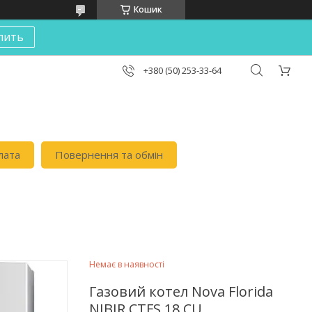
Кошик
пить
+380 (50) 253-33-64
лата
Повернення та обмін
Немає в наявності
Газовий котел Nova Florida
NIBIR CTFS 18 СU