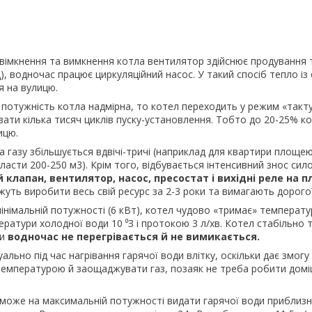
мкнення та вимкнення котла вентилятор здійснює продування 
д), водночас працює циркуляційний насос. У такий спосіб тепло із
я на вулицю.
ужність котла надмірна, то котел переходить у режим «такту
ати кілька тисяч циклів пуску-установлення. Тобто до 20-25% к
ицю.
зу збільшується вдвічі-тричі (наприклад для квартири площею
ласти 200-250 м3). Крім того, відбувається інтенсивний знос сил
 клапан, вентилятор, насос, пресостат і вихідні реле на п
жуть виробити весь свій ресурс за 2-3 роки та вимагають дорогої
імальній потужності (6 кВт), котел чудово «тримає» температур
ператури холодної води 10
⁰
З і протокою 3 л/хв. Котел стабільно 
 и
водночас не перегрівається й не вимикається.
но під час нагрівання гарячої води влітку, оскільки дає змогу
емпературою й заощаджувати газ, позаяк не треба робити домі
е на максимальній потужності видати гарячої води приблизно