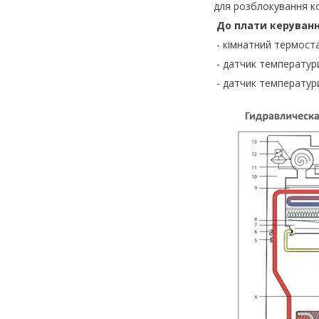
для розблокування к
До плати керуванн
- кімнатний термост
- датчик температур
- датчик температур