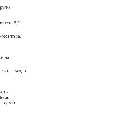
апруги)
новить 5,9
onotermica,
ти на
е «тактує», а
ість
абияк
 термін