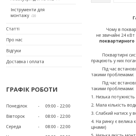
Інструменти для
монтажу
20
Г
Статті
Чому в поквартир
не звичайні 24 кВт
Про нас
поквартирного
Відгуки
Поквартирні системи
працюють у них поган
Доставка і оплата
Під час встановленн
такими проблемами:
Під час встановленн
ГРАФІК РОБОТИ
такими проблемами:
1. Низька потужність 
2. Мала кількість вод
Понеділок
09:00
22:00
3. Слабкий натиск у 
Вівторок
08:00
22:00
4. На ринку є велика 
Середа
08:00
22:00
цінами)
5. Низька якість мон