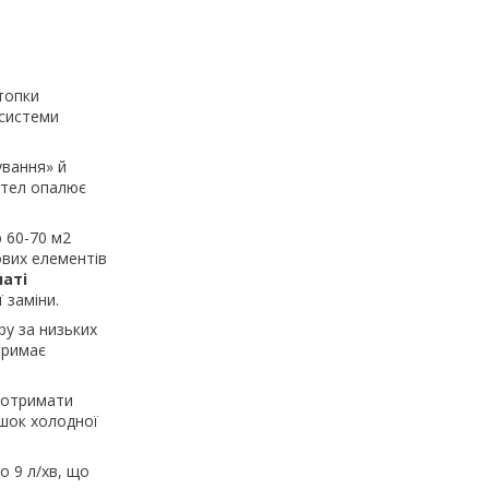
топки
 системи
вання» й
отел опалює
 60-70 м2
ових елементів
латі
 заміни.
у за низьких
тримає
 отримати
шок холодної
 9 л/хв, що