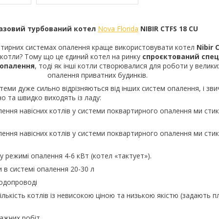
азовий турбований котел
Nova Florida
NIBIR CTFS 18 СU
них системах опалення краще використовувати котел
Nibir 
 котли? Тому що це єдиний котел на ринку
спроєктований спец
 опалення
, тоді як інші котли створювалися для роботи у велик
опалення приватних будинків.
 дуже сильно відрізняються від інших систем опалення, і зви
о та швидко виходять із ладу:
я навісних котлів у системи поквартирного опалення ми стик
я навісних котлів у системи поквартирного опалення ми стик
у режимі опалення 4-6 кВт (котел «тактует»).
и в системі опалення 20-30 л
водопроводі
кількість котлів із невисокою ціною та низькою якістю (задають п
тажних робіт