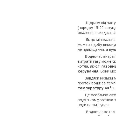
Щоразу під час уві
(порядку 15-20 секун
опалення викидаєтьс
Якщо мінімальна пот
може за добу виконув
не приміщення, а вул
Водночас витрата га
витрати газу може ск
котла, як-от: г
азовий
керування
. Вони мо
Завдяки низькій мін
проток води: за тем
температуру 40
⁰
З
,
Це особливо актуаль
воду з комфортною т
води на змішувачі.
Водночас котел мож