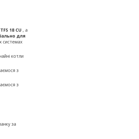
CTFS 18 СU
, а
іально для
их системах
чайні котли
аємося з
аємося з
ланку за