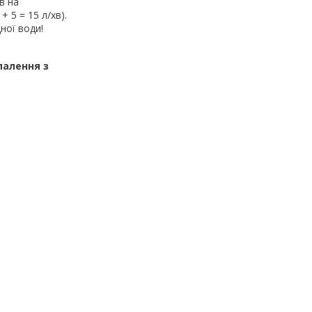
в на
 5 = 15 л/хв).
ної води!
палення з