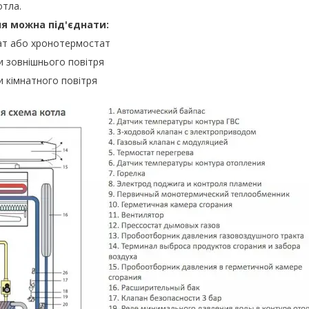
отла.
я можна під'єднати:
ат або хронотермостат
и зовнішнього повітря
и кімнатного повітря