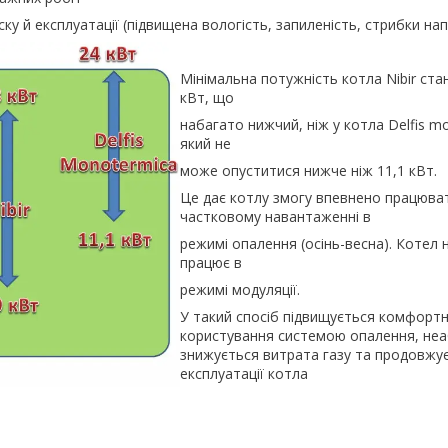
уску й експлуатації (підвищена вологість, запиленість, стрибки н
Мінімальна потужність котла Nibir ста
кВт, що
набагато нижчий, ніж у котла Delfis m
який не
може опуститися нижче ніж 11,1 кВт.
Це дає котлу змогу впевнено працюва
частковому навантаженні в
режимі опалення (осінь-весна). Котел н
працює в
режимі модуляції.
У такий спосіб підвищується комфортн
користування системою опалення, не
знижується витрата газу та продовжує
експлуатації котла