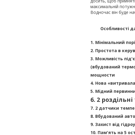
досить, щоб прийняти
максимальній потужно
Водночас він буде на
Особливості д
1. Мінімальний порі
2. Простота в керу
3. Можливість під
(вбудований термо
мощности
4. Нова «витривал
5. Мідний первинн
6. 2 роздільн
7. 2 датчики темпе
8. Вбудований авт
9. Захист від гідр
10. Пам'ять на 5 о