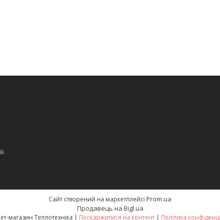
ik
Prom.ua
Сайт створений на маркетплейсі
Продавець на Bigl.ua
Інтернет-магазин Теплотехніка |
Поскаржитися на контент
|
Політика конфіденц