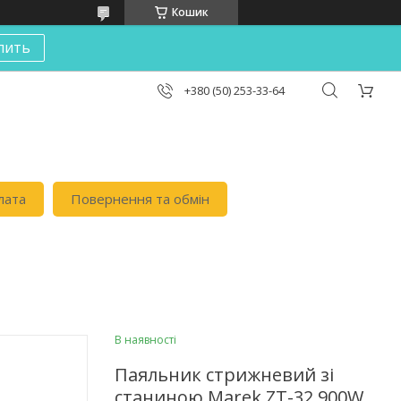
Кошик
пить
+380 (50) 253-33-64
лата
Повернення та обмін
В наявності
Паяльник стрижневий зі
станиною Marek ZT-32 900W,