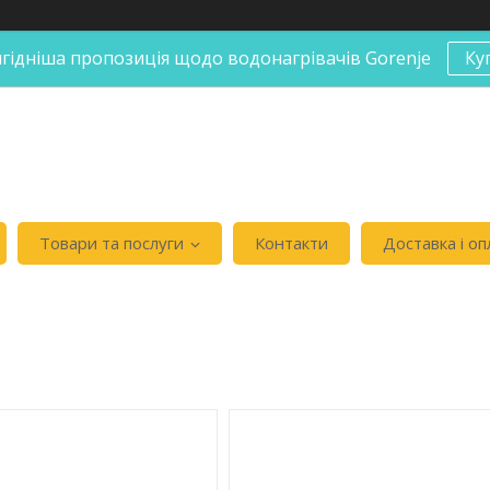
гідніша пропозиція щодо водонагрівачів Gorenje
Ку
Товари та послуги
Контакти
Доставка і оп