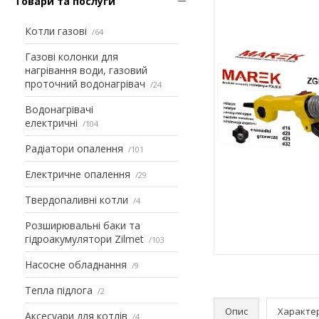
Товари та послуги
Котли газові
64
Газові колонки для
нагрівання води, газовий
проточний водонагрівач
24
Водонагрівачі
електричні
104
Радіатори опалення
101
Електричне опалення
29
Твердопаливні котли
4
Розширювальні баки та
гідроакумулятори Zilmet
103
Насосне обладнання
9
Тепла підлога
2
Опис
Характе
Аксесуари для котлів
4