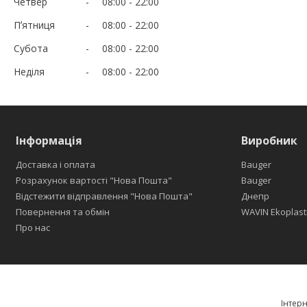
Четвер
08:00
22:00
Пʼятниця
08:00
22:00
Субота
08:00
22:00
Неділя
08:00
22:00
Інформація
Виробник
Доставка і оплата
Bauger
Розрахунок вартості "Нова Пошта"
Bauger
Відстежити відправлення "Нова Пошта"
Днепр
Повернення та обмін
WAVIN Ekoplast
Про нас