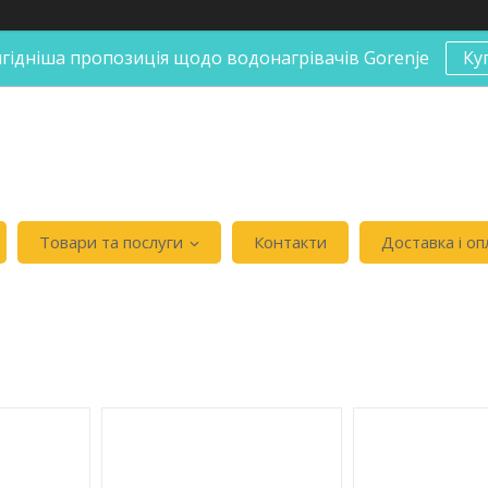
гідніша пропозиція щодо водонагрівачів Gorenje
Ку
Товари та послуги
Контакти
Доставка і оп