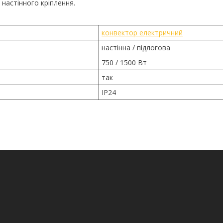
настінного кріплення.
конвектор електричний
настінна / підлогова
750 / 1500 Вт
так
ІР24