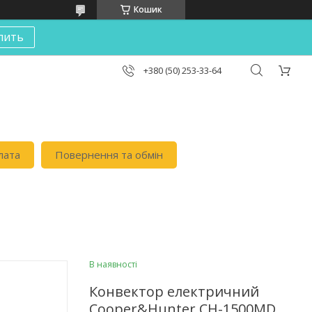
Кошик
пить
+380 (50) 253-33-64
лата
Повернення та обмін
В наявності
Конвектор електричний
Cooper&Hunter CH-1500MD,