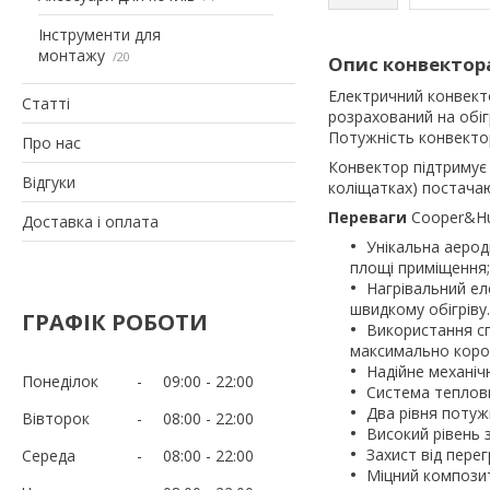
Інструменти для
монтажу
20
Опис конвектор
Електричний конвект
Статті
розрахований на обі
Потужність конвекто
Про нас
Конвектор підтримує
Відгуки
коліщатках) постач
Переваги
Cooper&Hu
Доставка і оплата
Унікальна аеро
площі приміщення;
Нагрівальний ел
швидкому обігріву.
ГРАФІК РОБОТИ
Використання сп
максимально корот
Надійне механіч
Понеділок
09:00
22:00
Система теплови
Два рівня потуж
Вівторок
08:00
22:00
Високий рівень з
Захист від перег
Середа
08:00
22:00
Міцний композит