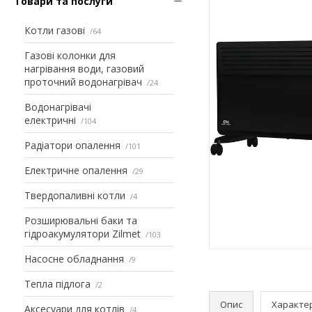
Товари та послуги
Котли газові
64
Газові колонки для
нагрівання води, газовий
проточний водонагрівач
24
Водонагрівачі
електричні
104
Радіатори опалення
101
Електричне опалення
29
Твердопаливні котли
4
Розширювальні баки та
гідроакумулятори Zilmet
103
Насосне обладнання
9
Тепла підлога
2
Опис
Характе
Аксесуари для котлів
4