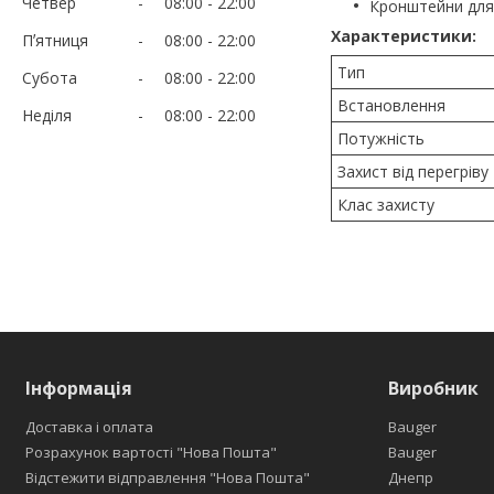
Четвер
08:00
22:00
Кронштейни для 
Характеристики:
Пʼятниця
08:00
22:00
Тип
Субота
08:00
22:00
Встановлення
Неділя
08:00
22:00
Потужність
Захист від перегріву
Клас захисту
Інформація
Виробник
Доставка і оплата
Bauger
Розрахунок вартості "Нова Пошта"
Bauger
Відстежити відправлення "Нова Пошта"
Днепр