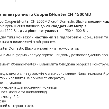
а електричного Cooper&Hunter CH-1500MD
ор Cooper&Hunter CH-2000MD серії Domestic Black з
механічни
грів приміщення площею до
20 квадратних метрів
.
ра 1500 Вт,
два рівня потужності
— 750 / 1500 Вт.
 два типи монтажу –
настінний та підлоговий
. Кронштейни та
аються
в комплекті
з обігрівачем.
nter Domestic Black з механічним термостатом:
динамічна форма корпусу сприяє швидкому розповсюдженню повіт
емент RX-nano-heateX - цільнолита Х-подібна ребриста конструкц
еціального сплаву алюмінію з використанням Nano-технологій д
кий час вийти на робочу температуру.
не керування;
х екранів для посилення конвекції.
ності (повна та наполовину).
ахисту IP 24.
ріву.
ний матеріал ніжок.