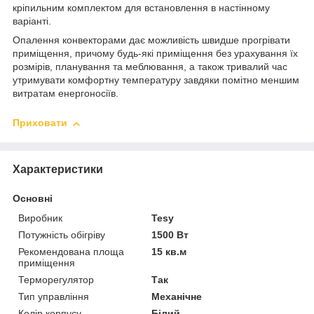
кріпильним комплектом для встановлення в настінному
варіанті.
Опалення конвекторами дає можливість швидше прогрівати
приміщення, причому будь-які приміщення без урахування їх
розмірів, планування та меблювання, а також тривалий час
утримувати комфортну температуру завдяки помітно меншим
витратам енергоносіїв.
Приховати
Характеристики
Основні
Виробник
Tesy
Потужність обігріву
1500 Вт
Рекомендована площа
15 кв.м
приміщення
Терморегулятор
Так
Тип управління
Механічне
Колір корпусу
Білий