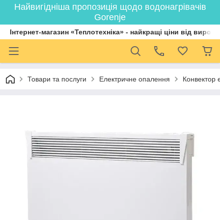
Найвигідніша пропозиція щодо водонагрівачів
Gorenje
Інтернет-магазин «Теплотехніка» - найкращі ціни від вироб
Товари та послуги
Електричне опалення
Конвектор 