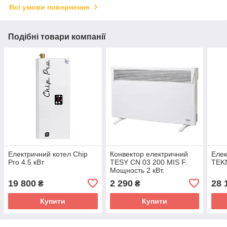
Всі умови повернення
Подібні товари компанії
Електричний котел Chip
Конвектор електричний
Елек
Pro 4.5 кВт
TESY CN 03 200 MIS F.
TEKN
Мощность 2 кВт.
19 800
2 290
28 
₴
₴
Купити
Купити