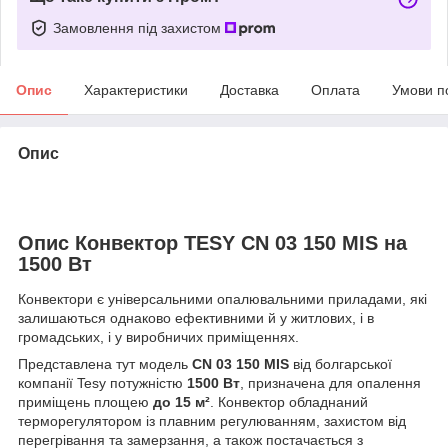
Замовлення під захистом
Опис
Характеристики
Доставка
Оплата
Умови п
Опис
Опис Конвектор TESY CN 03 150 MIS на
1500 Вт
Конвектори є універсальними опалювальними приладами, які
залишаються однаково ефективними й у житлових, і в
громадських, і у виробничих приміщеннях.
Представлена тут модель
CN 03 150 MIS
від болгарської
компанії Tesy потужністю
1500 Вт
, призначена для опалення
приміщень площею
до 15 м²
. Конвектор обладнаний
терморегулятором із плавним регулюванням, захистом від
перегрівання та замерзання, а також постачається з