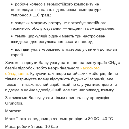
робоче колесо з термостійкого композиту не
пошкоджується навіть під впливом температури
теплоносія 110 град.;
завдяки мокрому ротору не потребує постійного
технічного обслуговування — чищенні та змащуванню;
темпи циркуляції рідини мають три настроювані
швидкості для регулювання висоти напору;
вал двигуна з керамічного матеріалу стійкий до появи
корозії.
Хочемо звернути Вашу увагу на те, що на ринку країн СНД є
безліч підробок, тобто неоригінального
насосного
обладнання
. Купуючи такі твори китайських майстрів, Ви не
тільки отримуєте повну відсутність будь-якої гарантії, але
також — низькоякісний виріб, який не слугуватиме довго та
підведе в найневідповідніший момент, наприклад, взимку.
Закликаємо Вас купувати тільки оригінальну продукцію
Grundfos.
Монтаж:
Макс.T окр. середовища за темп-ре рідини 80 0C: 40 °C
Макс. робочий тиск: 10 бар