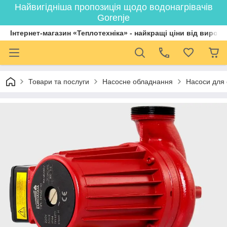
Найвигідніша пропозиція щодо водонагрівачів
Gorenje
Інтернет-магазин «Теплотехніка» - найкращі ціни від вироб
Товари та послуги
Насосне обладнання
Насоси для