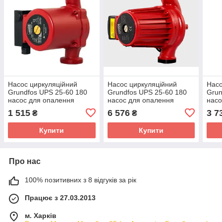
Насос циркуляційний
Насос циркуляційний
Насо
Grundfos UPS 25-60 180
Grundfos UPS 25-60 180
Grun
насос для опалення
насос для опалення
насо
1 515
6 576
3 7
₴
₴
Купити
Купити
Про нас
100% позитивних з 8 відгуків за рік
Працює з 27.03.2013
м. Харків