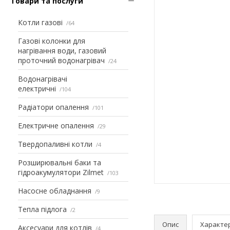
Товари та послуги
Котли газові
64
Газові колонки для
нагрівання води, газовий
проточний водонагрівач
24
Водонагрівачі
електричні
104
Радіатори опалення
101
Електричне опалення
29
Твердопаливні котли
4
Розширювальні баки та
гідроакумулятори Zilmet
103
Насосне обладнання
9
Тепла підлога
2
Опис
Характе
Аксесуари для котлів
4