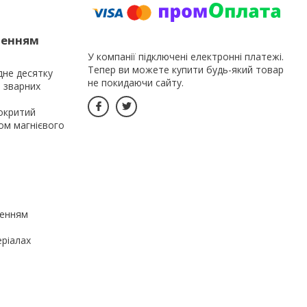
ченням
У компанії підключені електронні платежі.
Тепер ви можете купити будь-який товар
ідне десятку
не покидаючи сайту.
ь зварних
окритий
ом магнієвого
ченням
еріалах