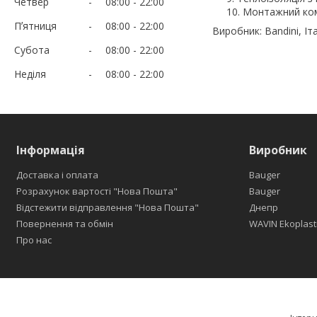
Четвер
08:00
22:00
Монтажний ко
Пʼятниця
08:00
22:00
Виробник: Bandini, Іт
Субота
08:00
22:00
Неділя
08:00
22:00
Інформація
Виробник
Доставка і оплата
Bauger
Розрахунок вартості "Нова Пошта"
Bauger
Відстежити відправлення "Нова Пошта"
Днепр
Повернення та обмін
WAVIN Ekoplast
Про нас