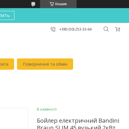
Кошик
пить
+380 (50) 253-33-64
лата
Повернення та обмін
В наявності
Бойлер електричний Bandini
Braun SLIM 45 вузький 2кВт.