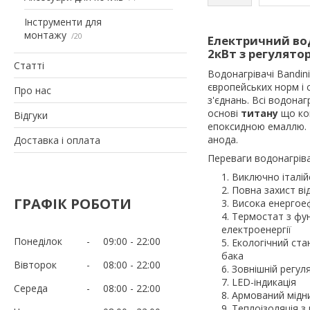
Інструменти для
монтажу
20
Електричний вод
2кВт з регулят
Статті
Водонагрівачі Bandini
європейських норм і 
Про нас
з'єднань. Всі водонаг
основі
титану
що ко
Відгуки
епоксидною емаллю. Н
анода.
Доставка і оплата
Переваги водонагріва
Виключно італі
Повна захист ві
ГРАФІК РОБОТИ
Висока енергое
Термостат з фу
електроенергії
Понеділок
09:00
22:00
Екологічний ста
бака
Вівторок
08:00
22:00
Зовнішній регул
LED-індикація
Середа
08:00
22:00
Армований мідн
Теплоізоляція з