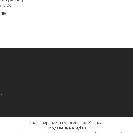
мплект
алія
ik
Prom.ua
Сайт створений на маркетплейсі
Продавець на Bigl.ua