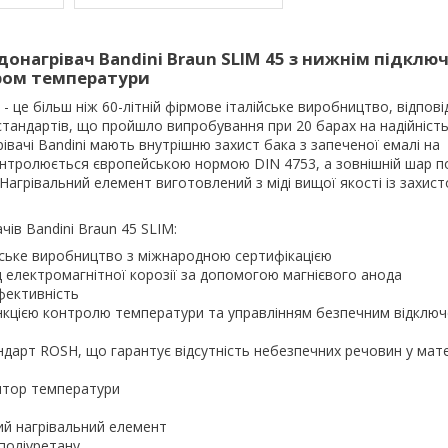
онагрівач Bandini Braun SLIM 45 з нижнім підклю
ором температури
 - це більш ніж 60-літній фірмове італійське виробництво, відпов
стандартів, що пройшло випробування при 20 барах на надійніст
рівачі Bandini мають внутрішню захист бака з запеченої емалі на
нтролюється європейською нормою DIN 4753, а зовнішній шар п
агрівальний елемент виготовлений з міді вищої якості із захист
чів Bandini Braun 45 SLIM:
йське виробництво з міжнародною сертифікацією
д електромагнітної корозії за допомогою магнієвого анода
фективність
нкцією контролю температури та управлінням безпечним відклю
ндарт ROSH, що гарантує відсутність небезпечних речовин у мат
ятор температури
ий нагрівальний елемент
 поліуретану