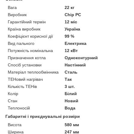
Вага
22 кг
Виробник
Chip PC
Гарантійний термін
12 міс
Країна виробник
Україна
Коефіцієнт корисної дії
99 %
Вид пального
Електрика
Потужність номінальна
12 кВт
Призначення котла
Одноконтурний
Спосіб установки
Настінний
Матеріал теплообмінника
Сталь
ТЕНовий нагрівач
Так
Кількість ТЕНів
3 шт.
Колір
Білий
Стан
Новий
Теплоносій
Вода
Габаритні і приєднувальні розміри
Висота
580 мм
Ширина
247 мм