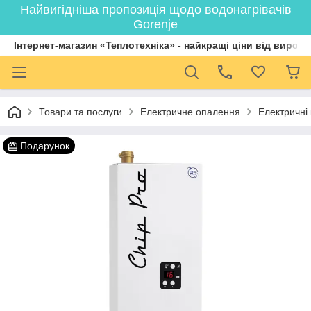
Найвигідніша пропозиція щодо водонагрівачів
Gorenje
Інтернет-магазин «Теплотехніка» - найкращі ціни від вироб
Товари та послуги
Електричне опалення
Електричні
Подарунок