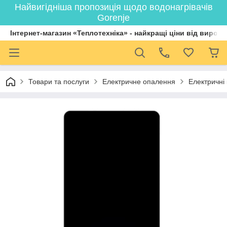
Найвигідніша пропозиція щодо водонагрівачів
Gorenje
Інтернет-магазин «Теплотехніка» - найкращі ціни від вироб
Товари та послуги
Електричне опалення
Електричні