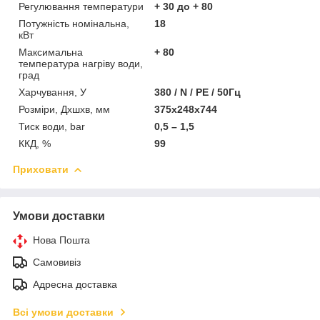
Регулювання температури
+ 30 до + 80
Потужність номінальна,
18
кВт
Максимальна
+ 80
температура нагріву води,
град
Харчування, У
380 / N / PE / 50Гц
Розміри, Дхшхв, мм
375х248х744
Тиск води, bar
0,5 – 1,5
ККД, %
99
Приховати
Умови доставки
Нова Пошта
Самовивіз
Адресна доставка
Всі умови доставки