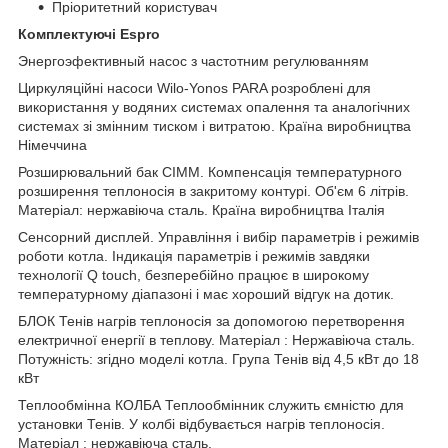
Пріоритетний користувач
Комплектуючі Espro
Энергоэфективный насос з частотним регулюванням
Циркуляційні насоси Wilo-Yonos PARA розроблені для
використання у водяних системах опалення та аналогічних
системах зі змінним тиском і витратою. Країна виробництва
Німеччина
Розширювальний бак CIMM. Компенсація температурного
розширення теплоносія в закритому контурі. Об'єм 6 літрів.
Матеріал: нержавіюча сталь. Країна виробництва Італія
Сенсорний дисплей. Управління і вибір параметрів і режимів
роботи котла. Індикація параметрів і режимів завдяки
технології Q touch, безперебійно працює в широкому
температурному діапазоні і має хороший відгук на дотик.
БЛОК Тенів нагрів теплоносія за допомогою перетворення
електричної енергії в теплову. Матеріал : Нержавіюча сталь.
Потужність: згідно моделі котла. Група Тенів від 4,5 кВт до 18
кВт
Теплообмінна КОЛБА Теплообмінник служить ємністю для
установки Тенів. У колбі відбувається нагрів теплоносія.
Матеріал : нержавіюча сталь.