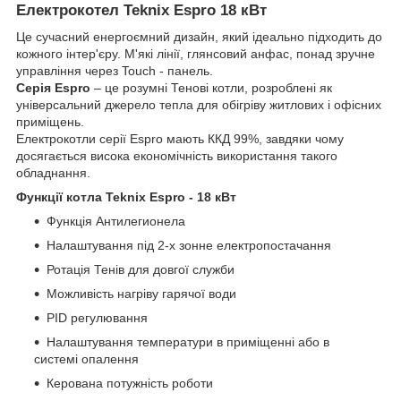
Електрокотел Teknix Espro 18 кВт
Це сучасний енергоємний дизайн, який ідеально підходить до
кожного інтер'єру. М'які лінії, глянсовий анфас, понад зручне
управління через Touch - панель.
Серія Espro
– це розумні Тенові котли, розроблені як
універсальний джерело тепла для обігріву житлових і офісних
приміщень.
Електрокотли серії Espro мають ККД 99%, завдяки чому
досягається висока економічність використання такого
обладнання.
Функції котла Teknix Espro - 18 кВт
Функція Антилегионела
Налаштування під 2-х зонне електропостачання
Ротація Тенів для довгої служби
Можливість нагріву гарячої води
PID регулювання
Налаштування температури в приміщенні або в
системі опалення
Керована потужність роботи