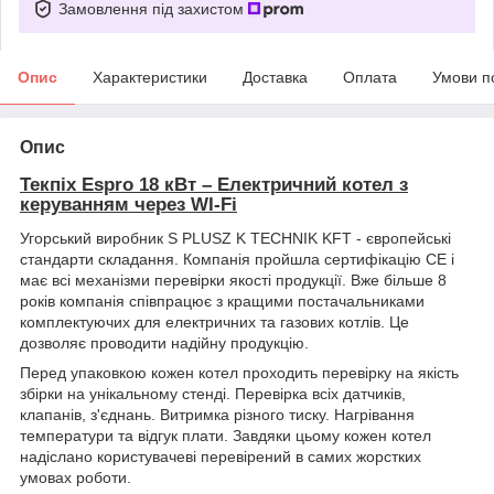
Замовлення під захистом
Опис
Характеристики
Доставка
Оплата
Умови п
Опис
Текпіх Espro 18 кВт – Електричний котел з
керуванням через WI-Fi
Угорський виробник S PLUSZ K TECHNIK KFT - європейські
стандарти складання. Компанія пройшла сертифікацію CE і
має всі механізми перевірки якості продукції. Вже більше 8
років компанія співпрацює з кращими постачальниками
комплектуючих для електричних та газових котлів. Це
дозволяє проводити надійну продукцію.
Перед упаковкою кожен котел проходить перевірку на якість
збірки на унікальному стенді. Перевірка всіх датчиків,
клапанів, з'єднань. Витримка різного тиску. Нагрівання
температури та відгук плати. Завдяки цьому кожен котел
надіслано користувачеві перевірений в самих жорстких
умовах роботи.