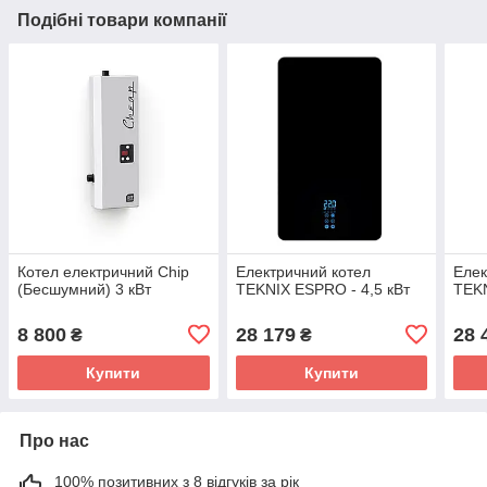
Подібні товари компанії
Котел електричний Chip
Електричний котел
Елек
(Бесшумний) 3 кВт
TEKNIX ESPRO - 4,5 кВт
TEKN
8 800
28 179
28 
₴
₴
Купити
Купити
Про нас
100% позитивних з 8 відгуків за рік