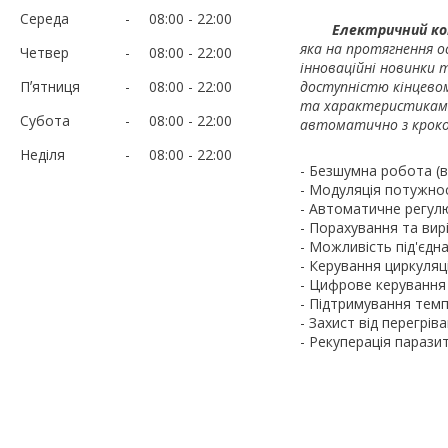
Середа
08:00
22:00
Електричний кот
яка на протягнення о
Четвер
08:00
22:00
інноваційні новинки 
Пʼятниця
08:00
22:00
доступністю кінцево
та характеристиками
Субота
08:00
22:00
автоматично з кроко
Неділя
08:00
22:00
- Безшумна робота (в
- Модуляція потужност
- Автоматичне регулю
- Порахування та ви
- Можливість під'єдн
- Керування циркуляці
- Цифрове керування
- Підтримування темпе
- Захист від перегрів
- Рекуперація парази