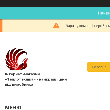
Найви
Зараз у компанії неробоч
Головна
Інтернет-магазин
«Теплотехніка» - найкращі ціни
від виробника