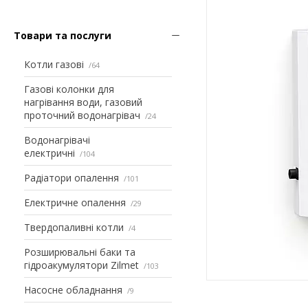
Товари та послуги
Котли газові
64
Газові колонки для
нагрівання води, газовий
проточний водонагрівач
24
Водонагрівачі
електричні
104
Радіатори опалення
101
Електричне опалення
29
Твердопаливні котли
4
Розширювальні баки та
гідроакумулятори Zilmet
103
Насосне обладнання
9