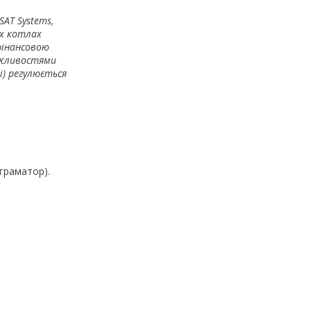
SAT Systems,
їх котлах
фінансовою
ожливостями
) регулюється
граматор).