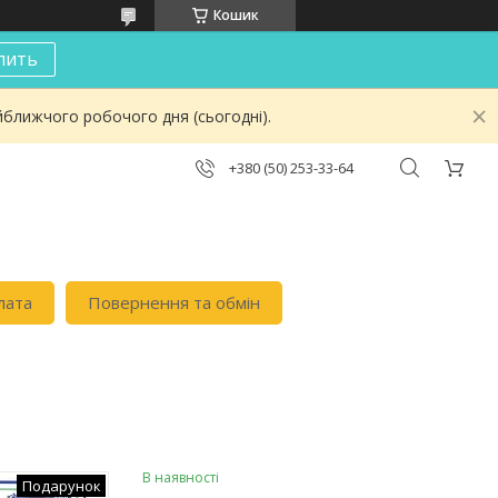
Кошик
пить
йближчого робочого дня (сьогодні).
+380 (50) 253-33-64
лата
Повернення та обмін
В наявності
Подарунок