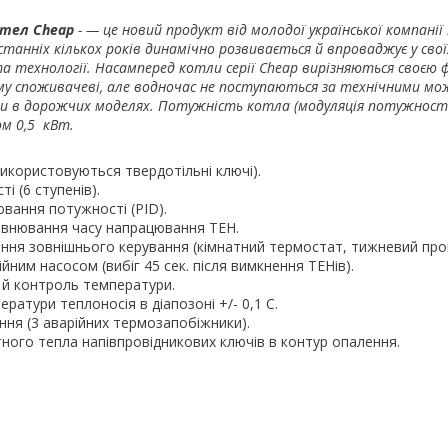
ел Cheap
- — це новий продукт від молодої української компанії 
станніх кількох років динамічно розвивається й впроваджує у сво
та технології. Насамперед котли серії Cheap вирізняються своєю 
му споживачеві, але водночас не поступаються за технічними м
 в дорожчих моделях. Потужність котла (модуляція потужності
м 0,5 кВт.
икористовуються твердотільні ключі).
і (6 ступенів).
вання потужності (PID).
рівнювання часу напрацювання ТЕН.
ання зовнішнього керування (кімнатний термостат, тижневий про
йним насосом (вибіг 45 сек. після вимкнення ТЕНів).
 й контроль температури.
ратури теплоносія в діапозоні +/- 0,1 С.
ання (3 аварійних термозапобіжники).
тного тепла напівпровідникових ключів в контур опалення.